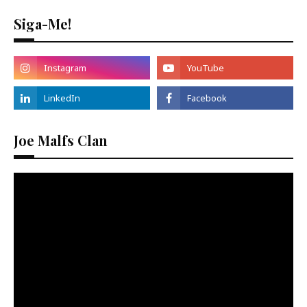
Siga-Me!
Joe Malfs Clan