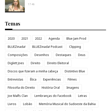
17:46
Temas
2020
2021
2022
Agenda
Blue Jam Prod
BLUEZinada!
BLUEZinada! Podcast
Clipping
Composições
Desenhos
Destaques
Deus
Diglett Joes
Direito
Direito Eleitoral
Discos que fizeram a minha cabeça
Distintivo Blue
Entrevistas
Ética
Experiências
Filmes
Filosofia do Direito
História Oral
Imagens
Joe Malfs Clan
Lembranças do Facebook
Letras
Livros
Lobão
Memória Musical do Sudoeste da Bahia