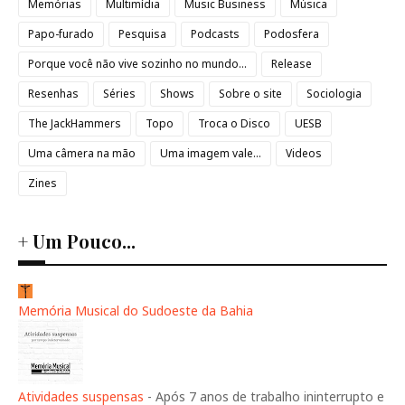
Memórias
Multimídia
Music Business
Música
Papo-furado
Pesquisa
Podcasts
Podosfera
Porque você não vive sozinho no mundo...
Release
Resenhas
Séries
Shows
Sobre o site
Sociologia
The JackHammers
Topo
Troca o Disco
UESB
Uma câmera na mão
Uma imagem vale...
Videos
Zines
+ Um Pouco...
Memória Musical do Sudoeste da Bahia
Atividades suspensas
-
Após 7 anos de trabalho ininterrupto e