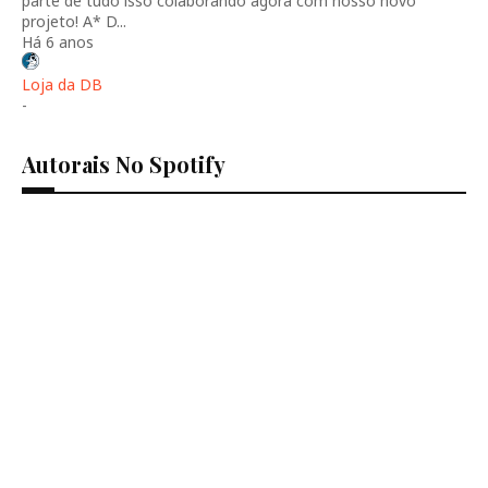
parte de tudo isso colaborando agora com nosso novo
projeto! A* D...
Há 6 anos
Loja da DB
-
Autorais No Spotify