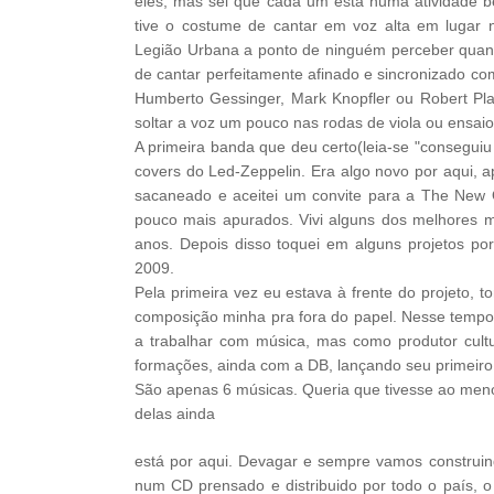
eles, mas sei que cada um está numa atividade b
tive o costume de cantar em voz alta em luga
Legião Urbana a ponto de ninguém perceber quan
de cantar perfeitamente afinado e sincronizado co
Humberto Gessinger, Mark Knopfler ou Robert Pl
soltar a voz um pouco nas rodas de viola ou ensai
A primeira banda que deu certo(leia-se "consegui
covers do Led-Zeppelin. Era algo novo por aqui, 
sacaneado e aceitei um convite para a The New
pouco mais apurados. Vivi alguns dos melhores
anos. Depois disso toquei em alguns projetos po
2009.
Pela primeira vez eu estava à frente do projeto,
composição minha pra fora do papel. Nesse tempo 
a trabalhar com música, mas como produtor cultu
formações, ainda com a DB, lançando seu primeiro
São apenas 6 músicas. Queria que tivesse ao meno
delas ainda
está por aqui. Devagar e sempre vamos construin
num CD prensado e distribuido por todo o país, 