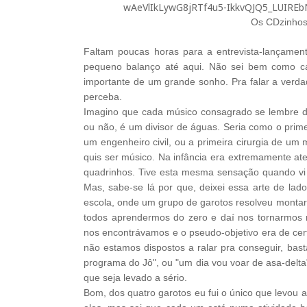
Os CDzinhos 
Faltam poucas horas para a entrevista-lançame
pequeno balanço até aqui. Não sei bem como c
importante de um grande sonho. Pra falar a verda
perceba.
Imagino que cada músico consagrado se lembre de 
ou não, é um divisor de águas. Seria como o primei
um engenheiro civil, ou a primeira cirurgia de um 
quis ser músico. Na infância era extremamente a
quadrinhos. Tive esta mesma sensação quando vi m
Mas, sabe-se lá por que, deixei essa arte de la
escola, onde um grupo de garotos resolveu montar
todos aprendermos do zero e daí nos tornarmos m
nos encontrávamos e o pseudo-objetivo era de ce
não estamos dispostos a ralar pra conseguir, bast
programa do Jô", ou "um dia vou voar de asa-delta
que seja levado a sério.
Bom, dos quatro garotos eu fui o único que levou 