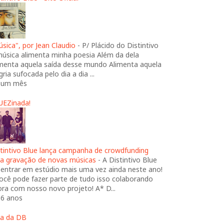
sica", por Jean Claudio
-
P/ Plácido do Distintivo
música alimenta minha poesia Além da dela
imenta aquela saída desse mundo Alimenta aquela
gria sufocada pelo dia a dia ...
 um mês
UEZinada!
stintivo Blue lança campanha de crowdfunding
ra gravação de novas músicas
-
A Distintivo Blue
 entrar em estúdio mais uma vez ainda neste ano!
ocê pode fazer parte de tudo isso colaborando
ra com nosso novo projeto! A* D...
 6 anos
ja da DB