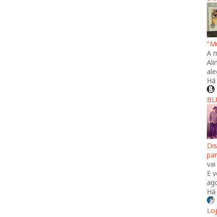
"Mú
A 
Al
ale
Há
BL
Di
pa
vai
E v
ago
Há
Lo