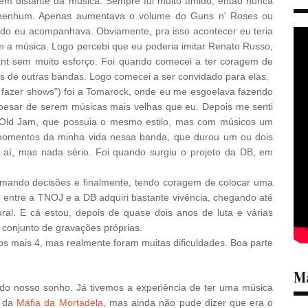
em distante da música. Sempre fui muito tímido, então nunca
r nenhum. Apenas aumentava o volume do Guns n' Roses ou
do eu acompanhava. Obviamente, pra isso acontecer eu teria
m a música. Logo percebi que eu poderia imitar Renato Russo,
ant sem muito esforço. Foi quando comecei a ter coragem de
os de outras bandas. Logo comecei a ser convidado para elas.
u fazer shows") foi a Tomarock, onde eu me esgoelava fazendo
apesar de serem músicas mais velhas que eu. Depois me senti
 Old Jam, que possuia o mesmo estilo, mas com músicos um
 momentos da minha vida nessa banda, que durou um ou dois
r aí, mas nada sério. Foi quando surgiu o projeto da DB, em
 tomando decisões e finalmente, tendo coragem de colocar uma
entre a TNOJ e a DB adquiri bastante vivência, chegando até
ral. E cá estou, depois de quase dois anos de luta e várias
 conjunto de gravações próprias.
s mais 4, mas realmente foram muitas dificuldades. Boa parte
Ma
do nosso sonho. Já tivemos a experiência de ter uma música
o da
Máfia da Mortadela
, mas ainda não pude dizer que era o