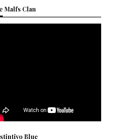
e Malfs Clan
stintivo Blue