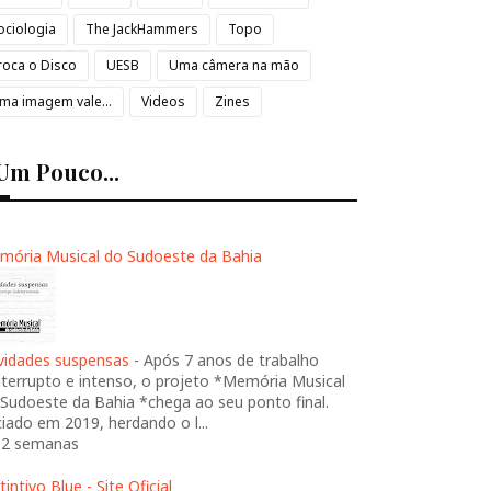
ociologia
The JackHammers
Topo
roca o Disco
UESB
Uma câmera na mão
ma imagem vale...
Videos
Zines
Um Pouco...
mória Musical do Sudoeste da Bahia
ividades suspensas
-
Após 7 anos de trabalho
nterrupto e intenso, o projeto *Memória Musical
Sudoeste da Bahia *chega ao seu ponto final.
ciado em 2019, herdando o l...
 2 semanas
tintivo Blue - Site Oficial