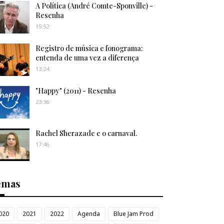
A Política (André Comte-Sponville) -
Resenha
15:52
Registro de música e fonograma:
entenda de uma vez a diferença
13:24
"Happy" (2011) - Resenha
23:36
Rachel Sherazade e o carnaval.
17:46
emas
020
2021
2022
Agenda
Blue Jam Prod