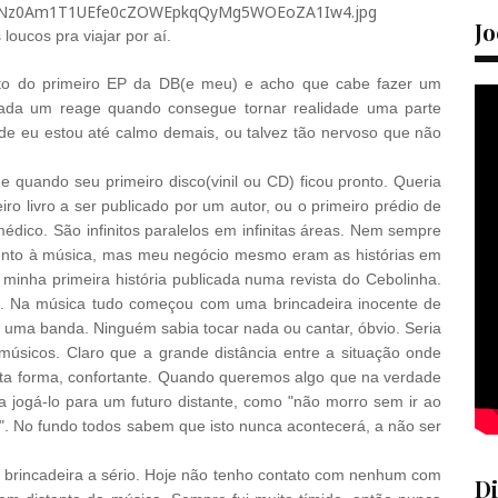
Jo
loucos pra viajar por aí.
nto do primeiro EP da DB(e meu) e acho que cabe fazer um
ada um reage quando consegue tornar realidade uma parte
de eu estou até calmo demais, ou talvez tão nervoso que não
quando seu primeiro disco(vinil ou CD) ficou pronto. Queria
ro livro a ser publicado por um autor, ou o primeiro prédio de
médico. São infinitos paralelos em infinitas áreas. Nem sempre
tento à música, mas meu negócio mesmo eram as histórias em
inha primeira história publicada numa revista do Cebolinha.
do. Na música tudo começou com uma brincadeira inocente de
 uma banda. Ninguém sabia tocar nada ou cantar, óbvio. Seria
úsicos. Claro que a grande distância entre a situação onde
rta forma, confortante. Quando queremos algo que na verdade
a jogá-lo para um futuro distante, como "não morro sem ir ao
". No fundo todos sabem que isto nunca acontecerá, a não ser
a brincadeira a sério. Hoje não tenho contato com nenhum com
Di