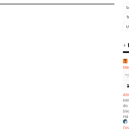
S
T
U
+ 
Me
At
ini
do 
Ini
Há
Dis