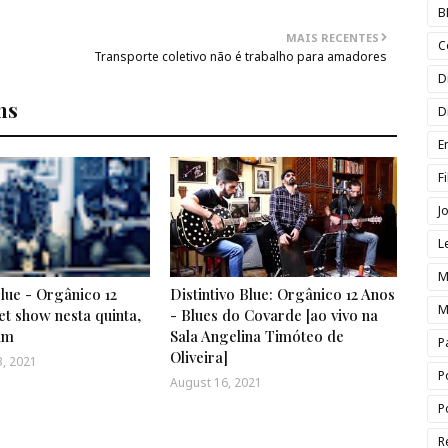
B
MAIS RECENTES
C
Transporte coletivo não é trabalho para amadores
D
ns
D
E
F
J
L
M
Blue - Orgânico 12
Distintivo Blue: Orgânico 12 Anos
M
t show nesta quinta,
- Blues do Covarde [ao vivo na
am
Sala Angelina Timóteo de
P
Oliveira]
, 2021
P
August 16, 2021
P
R