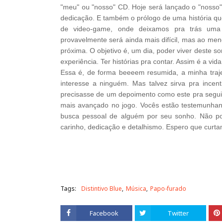
"meu" ou "nosso" CD. Hoje será lançado o "nosso" 
dedicação. E também o prólogo de uma história qu
de video-game, onde deixamos pra trás uma 
provavelmente será ainda mais difícil, mas ao me
próxima. O objetivo é, um dia, poder viver deste s
experiência. Ter histórias pra contar. Assim é a vida
Essa é, de forma beeeem resumida, a minha trajet
interesse a ninguém. Mas talvez sirva pra ince
precisasse de um depoimento como este pra segu
mais avançado no jogo. Vocês estão testemunhan
busca pessoal de alguém por seu sonho. Não po
carinho, dedicação e detalhismo.
Espero que curta
Tags:
Distintivo Blue
Música
Papo-furado
Facebook
Twitter