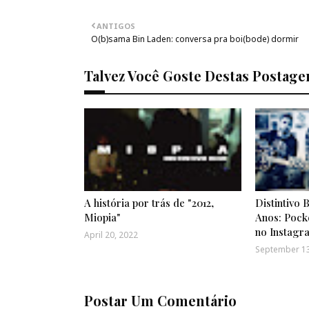
ANTIGOS
O(b)sama Bin Laden: conversa pra boi(bode) dormir
Talvez Você Goste Destas Postage
A história por trás de "2012,
Distintivo 
Miopia"
Anos: Pocke
no Instagr
April 20, 2022
September 13
Postar Um Comentário