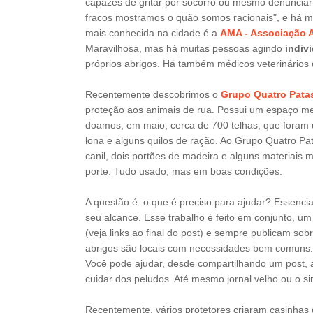
capazes de gritar por socorro ou mesmo denunci
fracos mostramos o quão somos racionais", e há mui
mais conhecida na cidade é a
AMA - Associação 
Maravilhosa, mas há muitas pessoas agindo
indiv
próprios abrigos. Há também médicos veterinário
Recentemente descobrimos o
Grupo Quatro Pata
proteção aos animais de rua. Possui um espaço men
doamos, em maio, cerca de 700 telhas, que foram 
lona e alguns quilos de ração. Ao Grupo Quatro 
canil, dois portões de madeira e alguns materiais
porte. Tudo usado, mas em boas condições.
A questão é: o que é preciso para ajudar? Essenc
seu alcance. Esse trabalho é feito em conjunto, u
(veja links ao final do post) e sempre publicam so
abrigos são locais com necessidades bem comuns
Você pode ajudar, desde compartilhando um post, a
cuidar dos peludos. Até mesmo jornal velho ou o s
Recentemente, vários protetores criaram casinhas