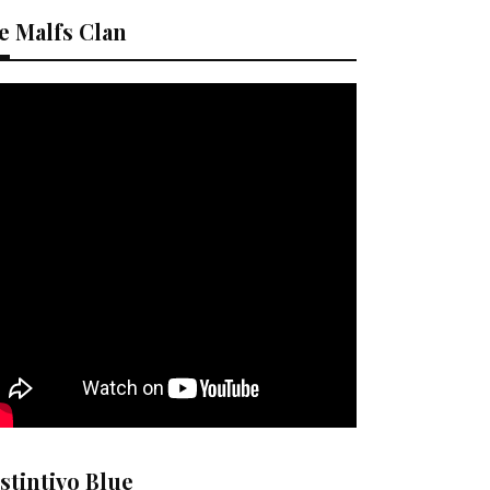
e Malfs Clan
stintivo Blue