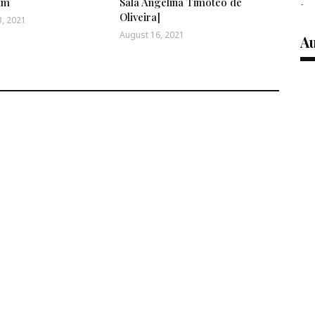
am
Sala Angelina Timóteo de
-
Oliveira]
, 2021
August 16, 2021
Au