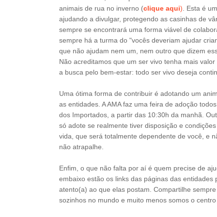
animais de rua no inverno (
clique aqui
)
. Esta é u
ajudando a divulgar, protegendo as casinhas de vân
sempre se encontrará uma forma viável de colaborar.
sempre há a turma do "vocês deveriam ajudar cria
que não ajudam nem um, nem outro que dizem esse
Não acreditamos que um ser vivo tenha mais valor 
a busca pelo bem-estar: todo ser vivo deseja contin
Uma ótima forma de contribuir é adotando um anima
as entidades. A AMA faz uma feira de adoção todos
dos Importados, a partir das 10:30h da manhã. Out
só adote se realmente tiver disposição e condiçõ
vida, que será totalmente dependente de você, e n
não atrapalhe.
Enfim, o que não falta por aí é quem precise de aju
embaixo estão os links das páginas das entidades p
atento(a) ao que elas postam. Compartilhe sempre 
sozinhos no mundo e muito menos somos o centro 