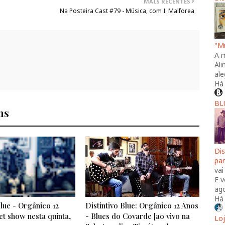
MAIS RECENTES
Na Posteira Cast #79 - Música, com I. Malforea
"Mú
A 
Al
ale
Há
BL
ns
Di
pa
vai
E v
ago
Há
Blue - Orgânico 12
Distintivo Blue: Orgânico 12 Anos
t show nesta quinta,
- Blues do Covarde [ao vivo na
Lo