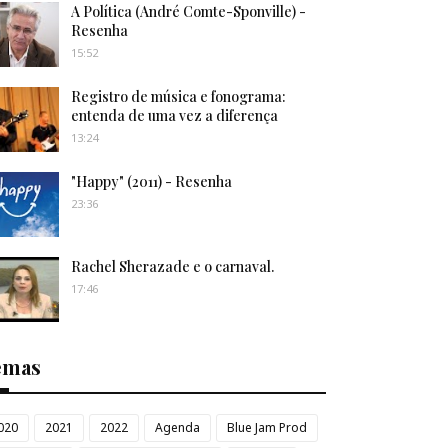
A Política (André Comte-Sponville) -
Resenha
15:52
Registro de música e fonograma:
entenda de uma vez a diferença
13:24
"Happy" (2011) - Resenha
23:36
Rachel Sherazade e o carnaval.
17:46
emas
020
2021
2022
Agenda
Blue Jam Prod