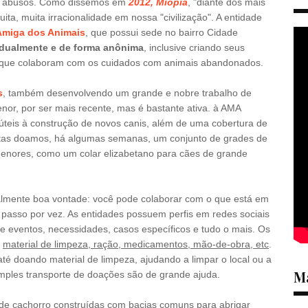
ar abusos. Como dissemos em
2012, Miopia
, "diante dos mais
ta, muita irracionalidade em nossa "civilização". A entidade
Amiga dos Animais
, que possui sede no bairro Cidade
idualmente e de forma anônima
, inclusive criando seus
s que colaboram com os cuidados com animais abandonados.
s
, também desenvolvendo um grande e nobre trabalho de
or, por ser mais recente, mas é bastante ativa. à AMA
úteis à construção de novos canis, além de uma cobertura de
Patas doamos, há algumas semanas, um conjunto de grades de
 menores, como um colar elizabetano para cães de grande
ialmente boa vontade: você pode colaborar com o que está em
m passo por vez. As entidades possuem perfis em redes sociais
bre eventos, necessidades, casos específicos e tudo o mais. Os
:
material de limpeza, ração, medicamentos, mão-de-obra, etc
.
té doando material de limpeza, ajudando a limpar o local ou a
Ma
imples transporte de doações são de grande ajuda.
 de cachorro construídas com bacias comuns para abrigar