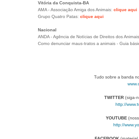
Vitória da Conquista-BA
AMA - Associação Amiga dos Animais:
clique aqui
Grupo Quatro Patas:
clique aqui
Nacional
ANDA - Agência de Notícias de Direitos dos Animai
Como denunciar maus-tratos a animais - Guia bási
Tudo sobre a banda n
www.d
TWITTER
(siga-n
http://www.t
YOUTUBE
(noss
http://www.y
FACEBOOK
(material