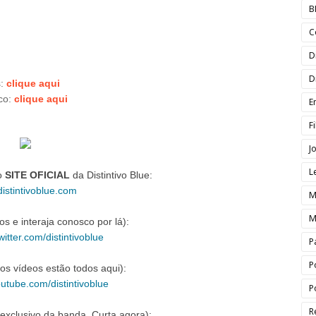
B
C
D
D
s:
clique aqui
co:
clique aqui
E
F
J
L
o
SITE OFICIAL
da Distintivo Blue:
istintivoblue.com
M
M
os e interaja conosco por lá):
witter.com/distintivoblue
P
P
os vídeos estão todos aqui):
outube.com/distintivoblue
P
R
 exclusivo da banda. Curta agora):