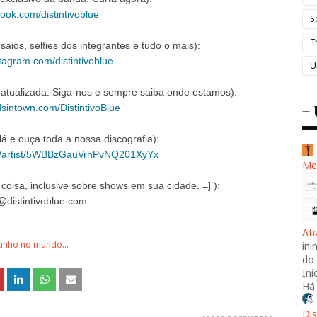
ok.com/distintivoblue
S
T
saios, selfies dos integrantes e tudo o mais):
stagram.com/distintivoblue
U
atualizada. Siga-nos e sempre saiba onde estamos):
+ 
sintown.com/DistintivoBlue
lá e ouça toda a nossa discografia):
com/artist/5WBBzGauVrhPvNQ201XyYx
Me
coisa, inclusive sobre shows em sua cidade. =] ):
@distintivoblue.com
At
zinho no mundo...
ini
do 
Ini
Há
Dis