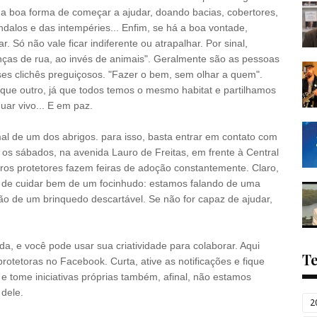
ma boa forma de começar a ajudar, doando bacias, cobertores,
dalos e das intempéries... Enfim, se há a boa vontade,
 Só não vale ficar indiferente ou atrapalhar. Por sinal,
nças de rua, ao invés de animais". Geralmente são as pessoas
s clichês preguiçosos. "Fazer o bem, sem olhar a quem".
que outro, já que todos temos o mesmo habitat e partilhamos
uar vivo... E em paz.
l de um dos abrigos. para isso, basta entrar em contato com
 os sábados, na avenida Lauro de Freitas, em frente à Central
ros protetores fazem feiras de adoção constantemente. Claro,
es de cuidar bem de um focinhudo: estamos falando de uma
ão de um brinquedo descartável. Se não for capaz de ajudar,
da, e você pode usar sua criatividade para colaborar. Aqui
T
rotetoras no Facebook. Curta, ative as notificações e fique
e tome iniciativas próprias também, afinal, não estamos
dele.
2