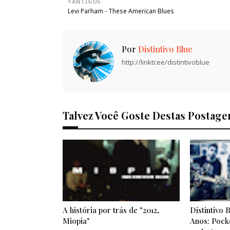
ANTIGOS
Levi Parham - These American Blues
Por
Distintivo Blue
http://linktr.ee/distintivoblue
Talvez Você Goste Destas Postage
A história por trás de "2012,
Distintivo 
Miopia"
Anos: Pocke