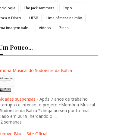
ociologia
The JackHammers
Topo
roca o Disco
UESB
Uma câmera na mão
ma imagem vale...
Videos
Zines
Um Pouco...
mória Musical do Sudoeste da Bahia
ividades suspensas
-
Após 7 anos de trabalho
nterrupto e intenso, o projeto *Memória Musical
Sudoeste da Bahia *chega ao seu ponto final.
ciado em 2019, herdando o l...
 2 semanas
tintivo Blue - Site Oficial