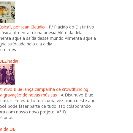
sica", por Jean Claudio
-
P/ Plácido do Distintivo
música alimenta minha poesia Além da dela
imenta aquela saída desse mundo Alimenta aquela
gria sufocada pelo dia a dia ...
 um mês
UEZinada!
stintivo Blue lança campanha de crowdfunding
ra gravação de novas músicas
-
A Distintivo Blue
 entrar em estúdio mais uma vez ainda neste ano!
ocê pode fazer parte de tudo isso colaborando
ra com nosso novo projeto! A* D...
 6 anos
ja da DB