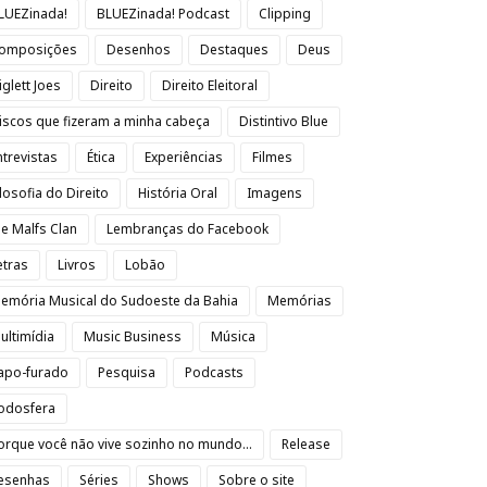
LUEZinada!
BLUEZinada! Podcast
Clipping
omposições
Desenhos
Destaques
Deus
iglett Joes
Direito
Direito Eleitoral
iscos que fizeram a minha cabeça
Distintivo Blue
ntrevistas
Ética
Experiências
Filmes
ilosofia do Direito
História Oral
Imagens
oe Malfs Clan
Lembranças do Facebook
etras
Livros
Lobão
emória Musical do Sudoeste da Bahia
Memórias
ultimídia
Music Business
Música
apo-furado
Pesquisa
Podcasts
odosfera
orque você não vive sozinho no mundo...
Release
esenhas
Séries
Shows
Sobre o site