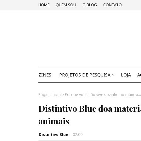
HOME
QUEM SOU
O BLOG
CONTATO
ZINES
PROJETOS DE PESQUISA
LOJA
A
Página inicial
Porque você não vive sozinho no mundo...
Distintivo Blue doa materi
animais
Distintivo Blue
-
02:09