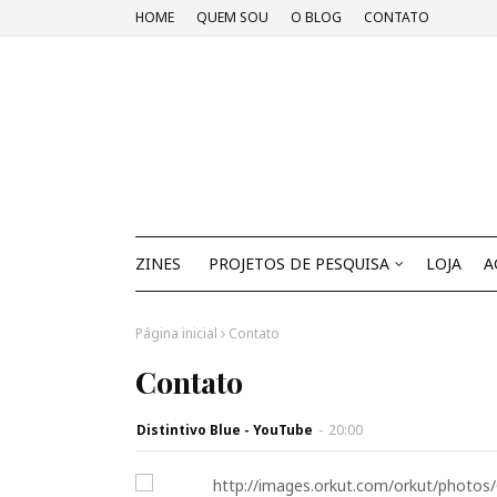
HOME
QUEM SOU
O BLOG
CONTATO
ZINES
PROJETOS DE PESQUISA
LOJA
A
Página inicial
Contato
Contato
Distintivo Blue - YouTube
-
20:00