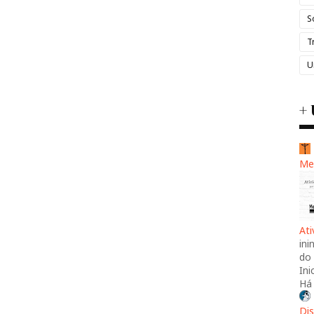
S
T
U
+ 
Me
At
ini
do 
Ini
Há
Dis