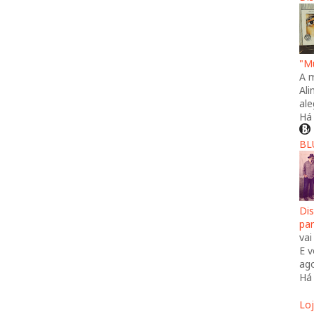
"Mú
A 
Al
ale
Há
BL
Di
pa
vai
E v
ago
Há
Lo