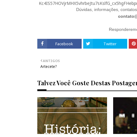
Dúvidas, informações, contatos,
contato@
Responderemos
Facebook
Twitter
ANTIGOS
Artecete?
Talvez Você Goste Destas Postage