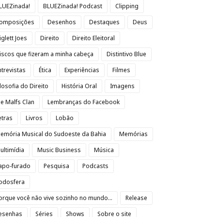
LUEZinada!
BLUEZinada! Podcast
Clipping
omposições
Desenhos
Destaques
Deus
iglett Joes
Direito
Direito Eleitoral
iscos que fizeram a minha cabeça
Distintivo Blue
ntrevistas
Ética
Experiências
Filmes
ilosofia do Direito
História Oral
Imagens
oe Malfs Clan
Lembranças do Facebook
etras
Livros
Lobão
emória Musical do Sudoeste da Bahia
Memórias
ultimídia
Music Business
Música
apo-furado
Pesquisa
Podcasts
odosfera
orque você não vive sozinho no mundo...
Release
esenhas
Séries
Shows
Sobre o site