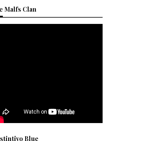
e Malfs Clan
stintivo Blue