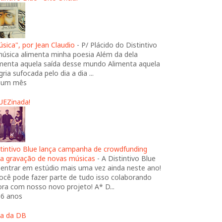
sica", por Jean Claudio
-
P/ Plácido do Distintivo
música alimenta minha poesia Além da dela
imenta aquela saída desse mundo Alimenta aquela
gria sufocada pelo dia a dia ...
 um mês
UEZinada!
stintivo Blue lança campanha de crowdfunding
ra gravação de novas músicas
-
A Distintivo Blue
 entrar em estúdio mais uma vez ainda neste ano!
ocê pode fazer parte de tudo isso colaborando
ra com nosso novo projeto! A* D...
 6 anos
ja da DB