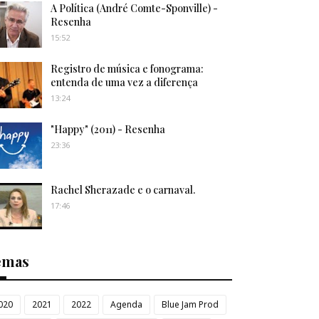
A Política (André Comte-Sponville) -
Resenha
15:52
Registro de música e fonograma:
entenda de uma vez a diferença
13:24
"Happy" (2011) - Resenha
23:36
Rachel Sherazade e o carnaval.
17:46
emas
020
2021
2022
Agenda
Blue Jam Prod