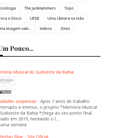
ociologia
The JackHammers
Topo
roca o Disco
UESB
Uma câmera na mão
ma imagem vale...
Videos
Zines
Um Pouco...
mória Musical do Sudoeste da Bahia
ividades suspensas
-
Após 7 anos de trabalho
nterrupto e intenso, o projeto *Memória Musical
Sudoeste da Bahia *chega ao seu ponto final.
ciado em 2019, herdando o l...
 uma semana
tintivo Blue - Site Oficial