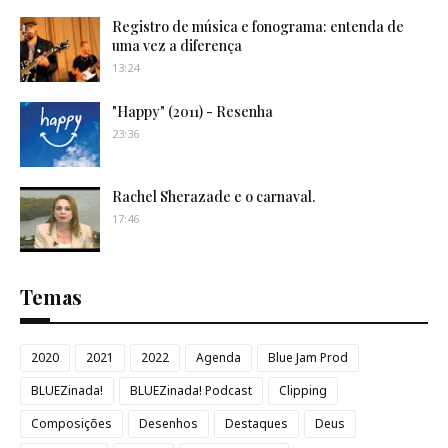
Registro de música e fonograma: entenda de
uma vez a diferença
13:24
"Happy" (2011) - Resenha
23:36
Rachel Sherazade e o carnaval.
17:46
Temas
2020
2021
2022
Agenda
Blue Jam Prod
BLUEZinada!
BLUEZinada! Podcast
Clipping
Composições
Desenhos
Destaques
Deus