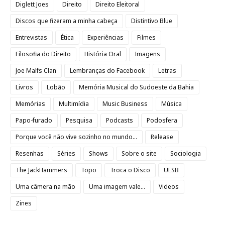
Diglett Joes
Direito
Direito Eleitoral
Discos que fizeram a minha cabeça
Distintivo Blue
Entrevistas
Ética
Experiências
Filmes
Filosofia do Direito
História Oral
Imagens
Joe Malfs Clan
Lembranças do Facebook
Letras
Livros
Lobão
Memória Musical do Sudoeste da Bahia
Memórias
Multimídia
Music Business
Música
Papo-furado
Pesquisa
Podcasts
Podosfera
Porque você não vive sozinho no mundo...
Release
Resenhas
Séries
Shows
Sobre o site
Sociologia
The JackHammers
Topo
Troca o Disco
UESB
Uma câmera na mão
Uma imagem vale...
Videos
Zines